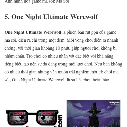
Ảnh minh họa game ma sói: Ma Sói
5. One Night Ultimate Werewolf
One Night Ultimate Werewolf
là phiên bản rút gọn của game
ma sói, diễn ra chỉ trong một đêm. Mỗi vòng chơi diễn ra nhanh
chóng, với thời gian khoảng 10 phút, giúp người chơi không bị
nhàm chán. Trò chơi có nhiều nhân vật đặc biệt với khả năng
riêng biệt, tạo nên sự đa dạng trong mỗi lượt chơi. Nếu bạn không
có nhiều thời gian nhưng vẫn muốn trải nghiệm một trò chơi ma
sói, One Night Ultimate Werewolf là sự lựa chọn hoàn hảo.