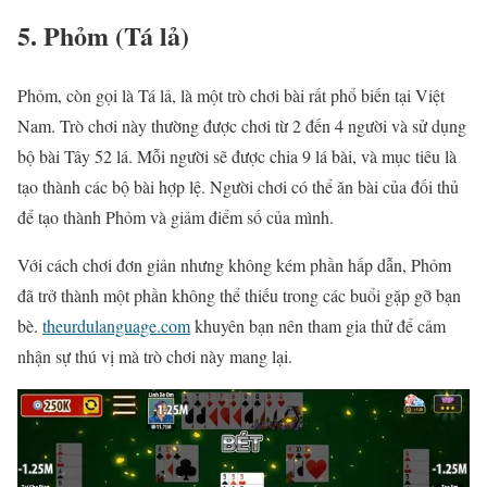
5. Phỏm (Tá lả)
Phỏm, còn gọi là Tá lả, là một trò chơi bài rất phổ biến tại Việt
Nam. Trò chơi này thường được chơi từ 2 đến 4 người và sử dụng
bộ bài Tây 52 lá. Mỗi người sẽ được chia 9 lá bài, và mục tiêu là
tạo thành các bộ bài hợp lệ. Người chơi có thể ăn bài của đối thủ
để tạo thành Phỏm và giảm điểm số của mình.
Với cách chơi đơn giản nhưng không kém phần hấp dẫn, Phỏm
đã trở thành một phần không thể thiếu trong các buổi gặp gỡ bạn
bè.
theurdulanguage.com
khuyên bạn nên tham gia thử để cảm
nhận sự thú vị mà trò chơi này mang lại.