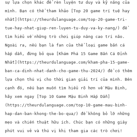
sự lựa chọn khác để rèn luyện tư duy và kỹ năng của
mình. Bạn có thể tham khảo [Top 20 game trí tuệ hay
nhất](https://theurdulanguage.com/top-20-game-tri-
tue-hay-nhat-giup-ren-luyen-tu-duy-va-ky-nang/) để
tìm hiểu về những trò chơi giúp nâng cao trí não.
Ngoài ra, nếu bạn là fan của thể loại game bắn cá
hấp dẫn, đừng bỏ qua [Khám Phá 15 Game Bắn Cá Đỉnh
Nhất](https://theurdulanguage.com/kham-pha-15-game-
ban-ca-dinh-nhat-danh-cho-game-thu-2024/) để có thêm
lựa chọn thú vị cho thời gian giải trí của mình. Bên
cạnh đó, nếu bạn muốn tìm hiểu rõ hơn về Mậu Binh,
hãy xem ngay [Top 10 Game Mậu Binh Hấp Dẫn]
(https://theurdulanguage.com/top-10-game-mau-binh-
hap-dan-ban-khong-the-bo-qua/) để không bỏ lỡ những
mẹo và chiến thuật hữu ích. Chúc bạn có những giây
phút vui vẻ và thú vị khi tham gia các trò chơi!