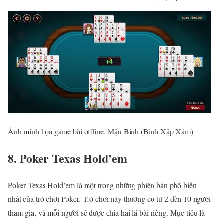
Ảnh minh họa game bài offline: Mậu Binh (Binh Xập Xám)
8. Poker Texas Hold’em
Poker Texas Hold’em là một trong những phiên bản phổ biến
nhất của trò chơi Poker. Trò chơi này thường có từ 2 đến 10 người
tham gia, và mỗi người sẽ được chia hai lá bài riêng. Mục tiêu là