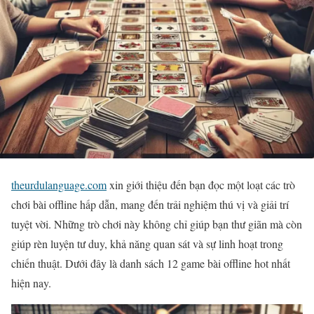
theurdulanguage.com
xin giới thiệu đến bạn đọc một loạt các trò
chơi bài offline hấp dẫn, mang đến trải nghiệm thú vị và giải trí
tuyệt vời. Những trò chơi này không chỉ giúp bạn thư giãn mà còn
giúp rèn luyện tư duy, khả năng quan sát và sự linh hoạt trong
chiến thuật. Dưới đây là danh sách 12 game bài offline hot nhất
hiện nay.