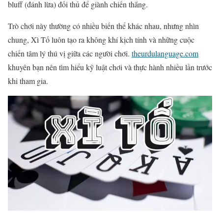
bluff (đánh lừa) đối thủ để giành chiến thắng.
Trò chơi này thường có nhiều biến thể khác nhau, nhưng nhìn
chung, Xì Tố luôn tạo ra không khí kịch tính và những cuộc
chiến tâm lý thú vị giữa các người chơi.
theurdulanguage.com
khuyên bạn nên tìm hiểu kỹ luật chơi và thực hành nhiều lần trước
khi tham gia.