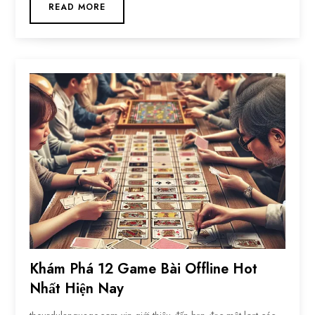
READ MORE
Khám Phá 12 Game Bài Offline Hot
Nhất Hiện Nay