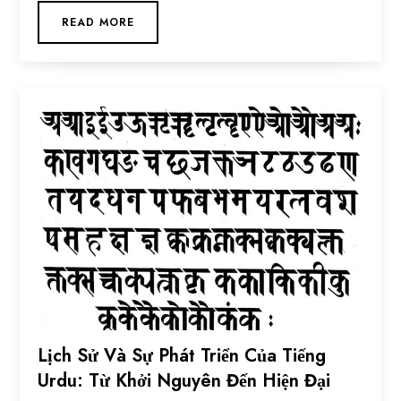
READ MORE
Lịch Sử Và Sự Phát Triển Của Tiếng
Urdu: Từ Khởi Nguyên Đến Hiện Đại