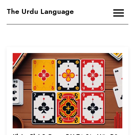
Skip
The Urdu Language
to
content