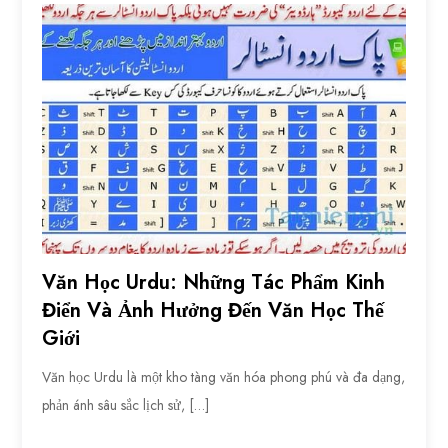
Văn Học Urdu: Những Tác Phẩm Kinh
Điển Và Ảnh Hưởng Đến Văn Học Thế
Giới
Văn học Urdu là một kho tàng văn hóa phong phú và đa dạng,
phản ánh sâu sắc lịch sử, […]