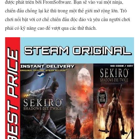
được phát triển bởi FromSoftware. Bạn sẽ vào vai một ninja,
chiến đấu chống lại kẻ thù trong một thế giới mở rộng lớn. Trò
chơi nổi bật với cơ chế chiến đấu độc đáo và yêu cầu người chơi
phải có kỹ năng cao để vượt qua các thử thách.