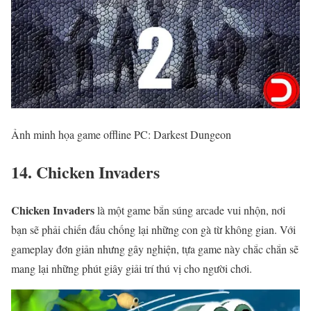
Ảnh minh họa game offline PC: Darkest Dungeon
14. Chicken Invaders
Chicken Invaders
là một game bắn súng arcade vui nhộn, nơi
bạn sẽ phải chiến đấu chống lại những con gà từ không gian. Với
gameplay đơn giản nhưng gây nghiện, tựa game này chắc chắn sẽ
mang lại những phút giây giải trí thú vị cho người chơi.