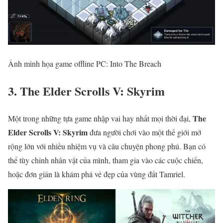
Ảnh minh họa game offline PC: Into The Breach
3. The Elder Scrolls V: Skyrim
The
Một trong những tựa game nhập vai hay nhất mọi thời đại,
Elder Scrolls V: Skyrim
đưa người chơi vào một thế giới mở
rộng lớn với nhiều nhiệm vụ và câu chuyện phong phú. Bạn có
thể tùy chỉnh nhân vật của mình, tham gia vào các cuộc chiến,
hoặc đơn giản là khám phá vẻ đẹp của vùng đất Tamriel.