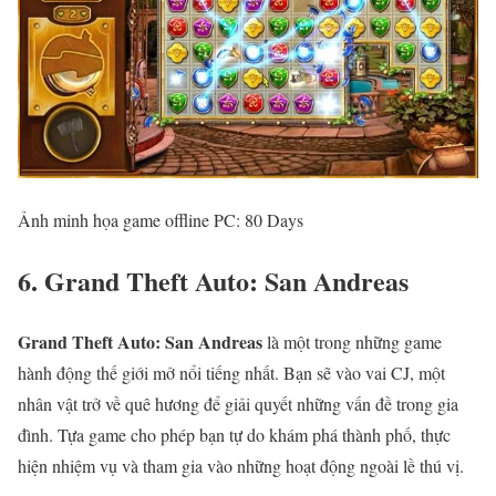
Ảnh minh họa game offline PC: 80 Days
6. Grand Theft Auto: San Andreas
Grand Theft Auto: San Andreas
là một trong những game
hành động thế giới mở nổi tiếng nhất. Bạn sẽ vào vai CJ, một
nhân vật trở về quê hương để giải quyết những vấn đề trong gia
đình. Tựa game cho phép bạn tự do khám phá thành phố, thực
hiện nhiệm vụ và tham gia vào những hoạt động ngoài lề thú vị.