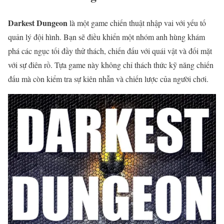
Darkest Dungeon
là một game chiến thuật nhập vai với yếu tố
quản lý đội hình. Bạn sẽ điều khiển một nhóm anh hùng khám
phá các ngục tối đầy thử thách, chiến đấu với quái vật và đối mặt
với sự điên rồ. Tựa game này không chỉ thách thức kỹ năng chiến
đấu mà còn kiểm tra sự kiên nhẫn và chiến lược của người chơi.