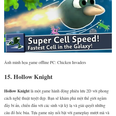
Ảnh minh họa game offline PC: Chicken Invaders
15. Hollow Knight
Hollow Knight
là một game hành động phiêu lưu 2D với phong
cách nghệ thuật tuyệt đẹp. Bạn sẽ khám phá một thế giới ngầm
đầy bí ẩn, chiến đấu với các sinh vật kỳ lạ và giải quyết những
câu đố hóc búa. Tựa game này nổi bật với gameplay mượt mà và