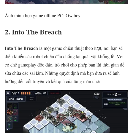
Ảnh minh họa game offline PC: Owlboy
2. Into The Breach
Into The Breach
là một game chiến thuật theo lượt, nơi bạn sẽ
điều khiển các robot chiến đấu chống lại quái vật khổng lồ. Với
cơ chế gameplay độc đáo, trò chơi cho phép bạn lùi thời gian để
sửa chữa các sai lầm. Những quyết định mà bạn đưa ra sẽ ảnh
hưởng đến cốt truyện và kết quả của từng màn chơi.