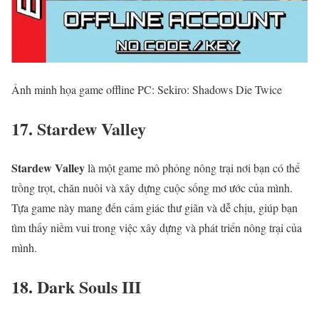
Ảnh minh họa game offline PC: Sekiro: Shadows Die Twice
17. Stardew Valley
Stardew Valley
là một game mô phỏng nông trại nơi bạn có thể
trồng trọt, chăn nuôi và xây dựng cuộc sống mơ ước của mình.
Tựa game này mang đến cảm giác thư giãn và dễ chịu, giúp bạn
tìm thấy niềm vui trong việc xây dựng và phát triển nông trại của
mình.
18. Dark Souls III