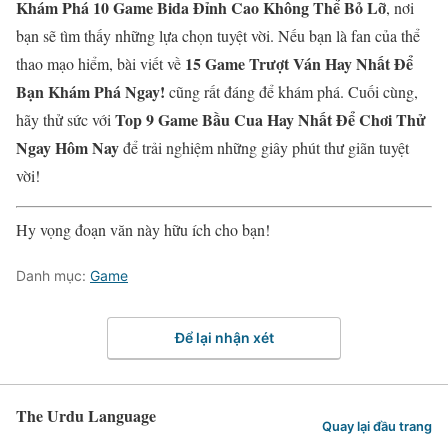
Khám Phá 10 Game Bida Đỉnh Cao Không Thể Bỏ Lỡ
, nơi
bạn sẽ tìm thấy những lựa chọn tuyệt vời. Nếu bạn là fan của thể
15 Game Trượt Ván Hay Nhất Để
thao mạo hiểm, bài viết về
Bạn Khám Phá Ngay!
cũng rất đáng để khám phá. Cuối cùng,
Top 9 Game Bầu Cua Hay Nhất Để Chơi Thử
hãy thử sức với
Ngay Hôm Nay
để trải nghiệm những giây phút thư giãn tuyệt
vời!
Hy vọng đoạn văn này hữu ích cho bạn!
Danh mục:
Game
Để lại nhận xét
The Urdu Language
Quay lại đầu trang