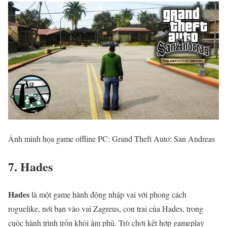
Ảnh minh họa game offline PC: Grand Theft Auto: San Andreas
7. Hades
Hades
là một game hành động nhập vai với phong cách
roguelike, nơi bạn vào vai Zagreus, con trai của Hades, trong
cuộc hành trình trốn khỏi âm phủ. Trò chơi kết hợp gameplay