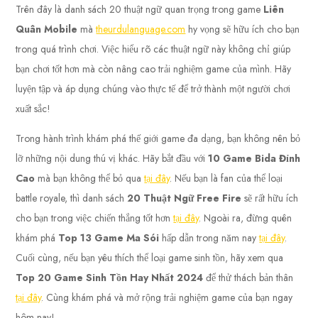
Trên đây là danh sách 20 thuật ngữ quan trọng trong game
Liên
Quân Mobile
mà
theurdulanguage.com
hy vọng sẽ hữu ích cho bạn
trong quá trình chơi. Việc hiểu rõ các thuật ngữ này không chỉ giúp
bạn chơi tốt hơn mà còn nâng cao trải nghiệm game của mình. Hãy
luyện tập và áp dụng chúng vào thực tế để trở thành một người chơi
xuất sắc!
Trong hành trình khám phá thế giới game đa dạng, bạn không nên bỏ
lỡ những nội dung thú vị khác. Hãy bắt đầu với
10 Game Bida Đỉnh
Cao
mà bạn không thể bỏ qua
tại đây
. Nếu bạn là fan của thể loại
battle royale, thì danh sách
20 Thuật Ngữ Free Fire
sẽ rất hữu ích
cho bạn trong việc chiến thắng tốt hơn
tại đây
. Ngoài ra, đừng quên
khám phá
Top 13 Game Ma Sói
hấp dẫn trong năm nay
tại đây
.
Cuối cùng, nếu bạn yêu thích thể loại game sinh tồn, hãy xem qua
Top 20 Game Sinh Tồn Hay Nhất 2024
để thử thách bản thân
tại đây
. Cùng khám phá và mở rộng trải nghiệm game của bạn ngay
hôm nay!