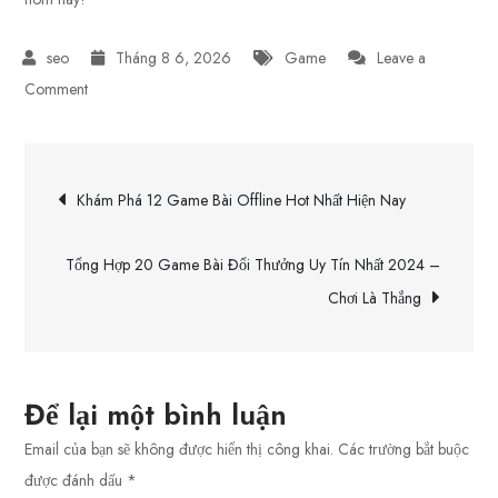
Tháng 8 6, 2026
Game
Leave a
on
Comment
Danh
Sách
Điều
20
Khám Phá 12 Game Bài Offline Hot Nhất Hiện Nay
Thuật
hướng
Ngữ
Tổng Hợp 20 Game Bài Đổi Thưởng Uy Tín Nhất 2024 –
Quan
bài
Chơi Là Thắng
Trọng
Trong
viết
Game
Liên
Để lại một bình luận
Quân
Email của bạn sẽ không được hiển thị công khai.
Các trường bắt buộc
Mobile
được đánh dấu
*
Bạn