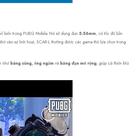
phổ biến trong PUBG Mobile. Nó sử dụng đạn
5.56mm
, có tốc độ bắn
. Nhờ vào sự linh hoạt, SCAR-L thường được các game thủ lựa chọn trong
ện như
báng súng, ống ngắm
và
băng đạn mở rộng
, giúp cải thiện khả