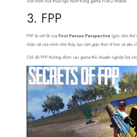
Ảnh minh họa thuật ngữ AKM trong game PUBG Mobile
3. FPP
FPP là viết tắt của
First Person Perspective
(góc nhìn thứ n
nhân vật của mình nhìn thấy, tạo cảm giác thực tế hơn và yêu c
Chế độ FPP thường được các game thủ chuyên nghiệp lựa chọ