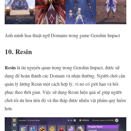
Ảnh minh họa thuật ngữ Domains trong game Genshin Impact
10. Resin
Resin
là tài nguyên quan trọng trong Genshin Impact, được sử
dụng để hoàn thành các Domain và nhận thưởng. Người chơi cần
quản lý lượng Resin một cách hợp lý, vì nó có giới hạn và hồi
phục theo thời gian. Việc sử dụng Resin hiệu quả sẽ giúp người
chơi tối ưu hóa tiến độ và thu thập được nhiều vật phẩm quý hiếm
hơn.