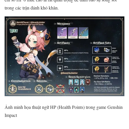
trong các trận đánh khó khăn.
Ảnh minh họa thuật ngữ HP (Health Points) trong game Genshin
Impact