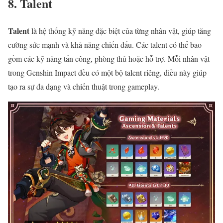
8. Talent
Talent
là hệ thống kỹ năng đặc biệt của từng nhân vật, giúp tăng
cường sức mạnh và khả năng chiến đấu. Các talent có thể bao
gồm các kỹ năng tấn công, phòng thủ hoặc hỗ trợ. Mỗi nhân vật
trong Genshin Impact đều có một bộ talent riêng, điều này giúp
tạo ra sự đa dạng và chiến thuật trong gameplay.