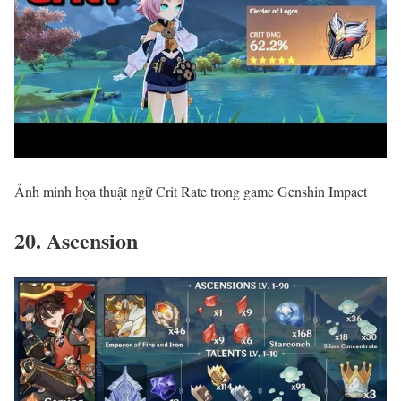
Ảnh minh họa thuật ngữ Crit Rate trong game Genshin Impact
20. Ascension