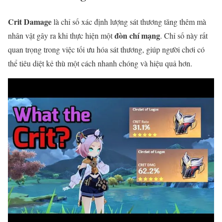
Crit Damage
là chỉ số xác định lượng sát thương tăng thêm mà
đòn chí mạng
nhân vật gây ra khi thực hiện một
. Chỉ số này rất
quan trọng trong việc tối ưu hóa sát thương, giúp người chơi có
thể tiêu diệt kẻ thù một cách nhanh chóng và hiệu quả hơn.