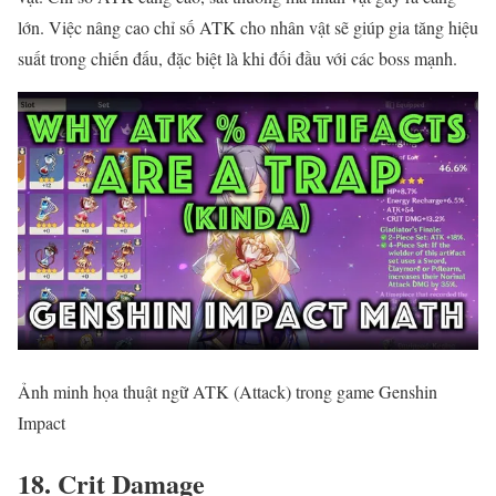
lớn. Việc nâng cao chỉ số ATK cho nhân vật sẽ giúp gia tăng hiệu
suất trong chiến đấu, đặc biệt là khi đối đầu với các boss mạnh.
Ảnh minh họa thuật ngữ ATK (Attack) trong game Genshin
Impact
18. Crit Damage