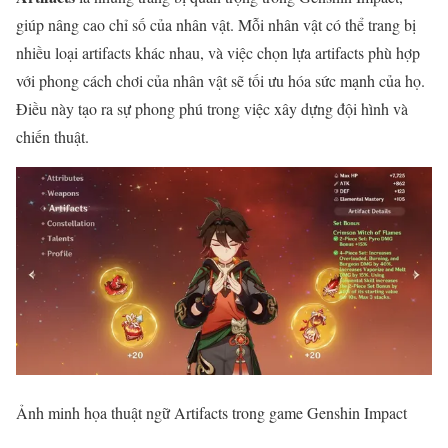
giúp nâng cao chỉ số của nhân vật. Mỗi nhân vật có thể trang bị
nhiều loại artifacts khác nhau, và việc chọn lựa artifacts phù hợp
với phong cách chơi của nhân vật sẽ tối ưu hóa sức mạnh của họ.
Điều này tạo ra sự phong phú trong việc xây dựng đội hình và
chiến thuật.
Ảnh minh họa thuật ngữ Artifacts trong game Genshin Impact