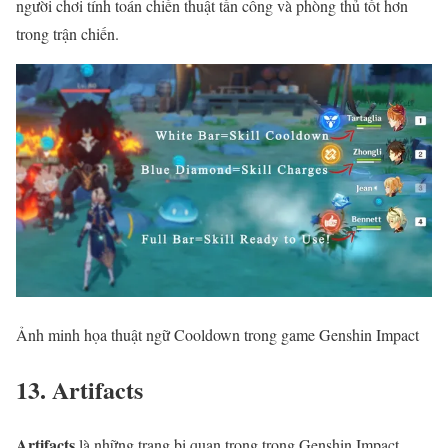
người chơi tính toán chiến thuật tấn công và phòng thủ tốt hơn
trong trận chiến.
Ảnh minh họa thuật ngữ Cooldown trong game Genshin Impact
13. Artifacts
Artifacts
là những trang bị quan trọng trong Genshin Impact,