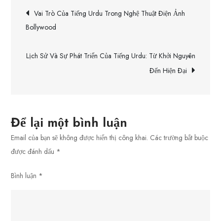
Điều
Urdu:
Vai Trò Của Tiếng Urdu Trong Nghệ Thuật Điện Ảnh
Phương
hướng
Bollywood
Pháp,
Tài
bài
Lịch Sử Và Sự Phát Triển Của Tiếng Urdu: Từ Khởi Nguyên
Liệu
Đến Hiện Đại
Học
viết
Tập,
Và
Lợi
Để lại một bình luận
Ích
Email của bạn sẽ không được hiển thị công khai.
Các trường bắt buộc
Của
được đánh dấu
*
Việc
Biết
Bình luận
*
Ngôn
Ngữ
Này