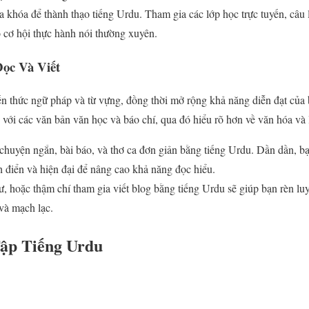
a khóa để thành thạo tiếng Urdu. Tham gia các lớp học trực tuyến, câu
 cơ hội thực hành nói thường xuyên.
ọc Và Viết
ến thức ngữ pháp và từ vựng, đồng thời mở rộng khả năng diễn đạt của
 với các văn bản văn học và báo chí, qua đó hiểu rõ hơn về văn hóa và 
chuyện ngắn, bài báo, và thơ ca đơn giản bằng tiếng Urdu. Dần dần, b
 điển và hiện đại để nâng cao khả năng đọc hiểu.
hư, hoặc thậm chí tham gia viết blog bằng tiếng Urdu sẽ giúp bạn rèn lu
và mạch lạc.
Tập Tiếng Urdu