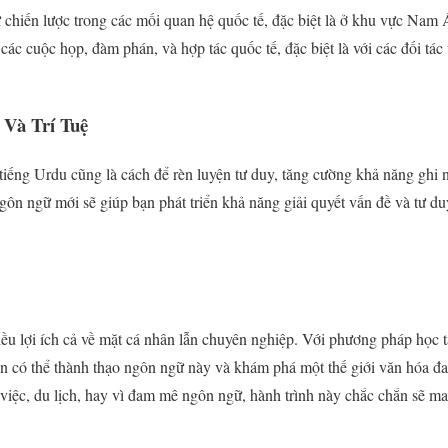
chiến lược trong các mối quan hệ quốc tế, đặc biệt là ở khu vực Nam 
 các cuộc họp, đàm phán, và hợp tác quốc tế, đặc biệt là với các đối tá
 Và Trí Tuệ
ếng Urdu cũng là cách để rèn luyện tư duy, tăng cường khả năng ghi n
gôn ngữ mới sẽ giúp bạn phát triển khả năng giải quyết vấn đề và tư du
ều lợi ích cả về mặt cá nhân lẫn chuyên nghiệp. Với phương pháp học tậ
bạn có thể thành thạo ngôn ngữ này và khám phá một thế giới văn hóa đ
việc, du lịch, hay vì đam mê ngôn ngữ, hành trình này chắc chắn sẽ man