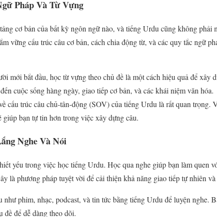
Ngữ Pháp Và Từ Vựng
tảng cơ bản của bất kỳ ngôn ngữ nào, và tiếng Urdu cũng không phải n
nắm vững cấu trúc câu cơ bản, cách chia động từ, và các quy tắc ngữ p
ời mới bắt đầu, học từ vựng theo chủ đề là một cách hiệu quả để xây 
 đến cuộc sống hàng ngày, giao tiếp cơ bản, và các khái niệm văn hóa.
ề cấu trúc câu chủ-tân-động (SOV) của tiếng Urdu là rất quan trọng. 
ẽ giúp bạn tự tin hơn trong việc xây dựng câu.
Lắng Nghe Và Nói
thiết yếu trong việc học tiếng Urdu. Học qua nghe giúp bạn làm quen vớ
y là phương pháp tuyệt vời để cải thiện khả năng giao tiếp tự nhiên và 
u như phim, nhạc, podcast, và tin tức bằng tiếng Urdu để luyện nghe. B
 đề để dễ dàng theo dõi.