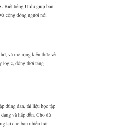
Á. Biết tiếng Urdu giúp bạn
c và cộng đồng người nói
hớ, và mở rộng kiến thức về
y logic, đồng thời tăng
p đúng đắn, tài liệu học tập
a dạng và hấp dẫn. Cho dù
g lại cho bạn nhiều trải