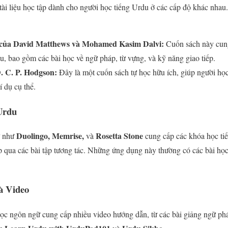
tài liệu học tập dành cho người học tiếng Urdu ở các cấp độ khác nhau
 của David Matthews và Mohamed Kasim Dalvi:
Cuốn sách này cung
u, bao gồm các bài học về ngữ pháp, từ vựng, và kỹ năng giao tiếp.
. C. P. Hodgson:
Đây là một cuốn sách tự học hữu ích, giúp người học
í dụ cụ thể.
Urdu
Duolingo, Memrise,
Rosetta Stone
ữ như
và
cung cấp các khóa học tiế
 qua các bài tập tương tác. Những ứng dụng này thường có các bài họ
à Video
c ngôn ngữ cung cấp nhiều video hướng dẫn, từ các bài giảng ngữ pháp