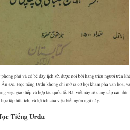
hong phú và có bề dày lịch sử, được nói bởi hàng triệu người trên khắp 
c Ấn Độ. Học tiếng Urdu không chỉ mở ra cơ hội khám phá văn hóa, v
rong việc giao tiếp và hợp tác quốc tế. Bài viết này sẽ cung cấp cái nhì
 học tập hữu ích, và lợi ích của việc biết ngôn ngữ này.
Học Tiếng Urdu