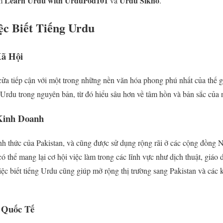
Learn Urdu with UrduPod101
Urdu Sikho
ồm
và
.
ệc Biết Tiếng Urdu
Xã Hội
cửa tiếp cận với một trong những nền văn hóa phong phú nhất của thế g
 Urdu trong nguyên bản, từ đó hiểu sâu hơn về tâm hồn và bản sắc củ
Kinh Doanh
h thức của Pakistan, và cũng được sử dụng rộng rãi ở các cộng đồng N
ó thể mang lại cơ hội việc làm trong các lĩnh vực như dịch thuật, giáo d
iệc biết tiếng Urdu cũng giúp mở rộng thị trường sang Pakistan và các 
 Quốc Tế