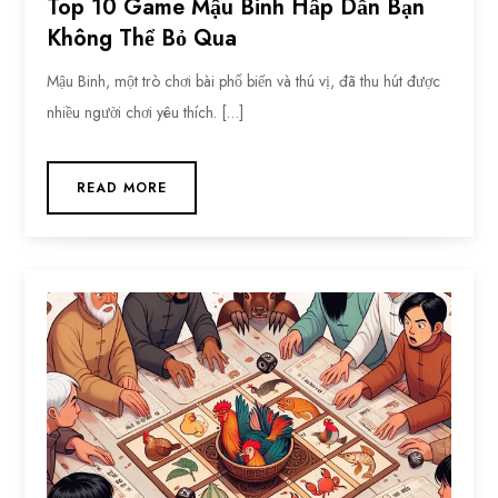
Top 10 Game Mậu Binh Hấp Dẫn Bạn
Không Thể Bỏ Qua
Mậu Binh, một trò chơi bài phổ biến và thú vị, đã thu hút được
nhiều người chơi yêu thích. […]
READ MORE