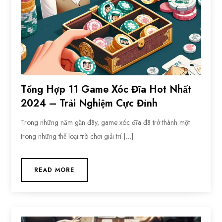
Tổng Hợp 11 Game Xóc Đĩa Hot Nhất
2024 – Trải Nghiệm Cực Đỉnh
Trong những năm gần đây, game xóc đĩa đã trở thành một
trong những thể loại trò chơi giải trí […]
READ MORE