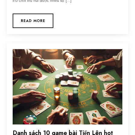
trò chơi thu hút được nhiều sự […]
READ MORE
Danh sách 10 game bài Tiến Lên hot