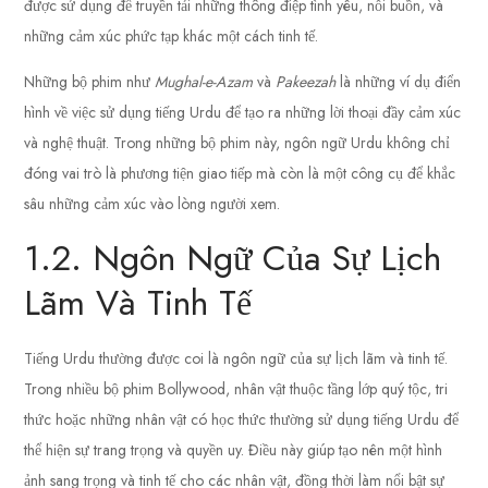
được sử dụng để truyền tải những thông điệp tình yêu, nỗi buồn, và
những cảm xúc phức tạp khác một cách tinh tế.
Những bộ phim như
Mughal-e-Azam
và
Pakeezah
là những ví dụ điển
hình về việc sử dụng tiếng Urdu để tạo ra những lời thoại đầy cảm xúc
và nghệ thuật. Trong những bộ phim này, ngôn ngữ Urdu không chỉ
đóng vai trò là phương tiện giao tiếp mà còn là một công cụ để khắc
sâu những cảm xúc vào lòng người xem.
1.2. Ngôn Ngữ Của Sự Lịch
Lãm Và Tinh Tế
Tiếng Urdu thường được coi là ngôn ngữ của sự lịch lãm và tinh tế.
Trong nhiều bộ phim Bollywood, nhân vật thuộc tầng lớp quý tộc, tri
thức hoặc những nhân vật có học thức thường sử dụng tiếng Urdu để
thể hiện sự trang trọng và quyền uy. Điều này giúp tạo nên một hình
ảnh sang trọng và tinh tế cho các nhân vật, đồng thời làm nổi bật sự