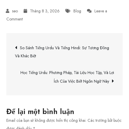
Tháng 8 3, 2026
Blog
Leave a
on
Comment
Vai
Trò
Điều
Của
So Sánh Tiếng Urdu Và Tiếng Hindi: Sự Tương Đồng
Tiếng
hướng
Và Khác Biệt
Urdu
Trong
bài
Học Tiếng Urdu: Phương Pháp, Tài Liệu Học Tập, Và Lợi
Nghệ
Ích Của Việc Biết Ngôn Ngữ Này
Thuật
viết
Điện
Ảnh
Bollywood
Để lại một bình luận
Email của bạn sẽ không được hiển thị công khai.
Các trường bắt buộc
được đánh dấu
*