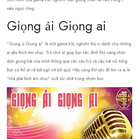
viên ngọc rồng
Giọng ải Giọng ai
“Giọng ải Giọng ai” là một game trắc nghiệm thú vị dành cho những
ai yêu thích âm nhạc. Trò chơi sẽ giúp bạn xác định khả năng nhận
diện giọng hát của mình thông qua các câu hỏi và câu hát nổi tiếng.
Bạn có thể sẽ rất bất ngờ với kết quả! Hãy cùng thử sức để tìm ra ai là
“nhà phê bình âm nhạc” xuất sắc nhất trong nhóm bạn.