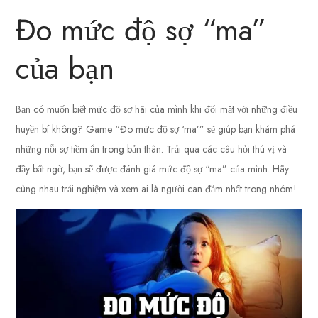
Đo mức độ sợ “ma”
của bạn
Bạn có muốn biết mức độ sợ hãi của mình khi đối mặt với những điều
huyền bí không? Game “Đo mức độ sợ ‘ma’” sẽ giúp bạn khám phá
những nỗi sợ tiềm ẩn trong bản thân. Trải qua các câu hỏi thú vị và
đầy bất ngờ, bạn sẽ được đánh giá mức độ sợ “ma” của mình. Hãy
cùng nhau trải nghiệm và xem ai là người can đảm nhất trong nhóm!