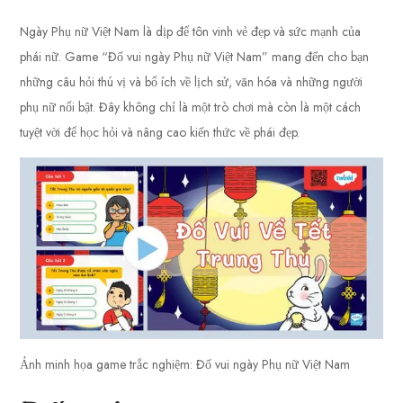
Ngày Phụ nữ Việt Nam là dịp để tôn vinh vẻ đẹp và sức mạnh của
phái nữ. Game “Đố vui ngày Phụ nữ Việt Nam” mang đến cho bạn
những câu hỏi thú vị và bổ ích về lịch sử, văn hóa và những người
phụ nữ nổi bật. Đây không chỉ là một trò chơi mà còn là một cách
tuyệt vời để học hỏi và nâng cao kiến thức về phái đẹp.
Ảnh minh họa game trắc nghiệm: Đố vui ngày Phụ nữ Việt Nam