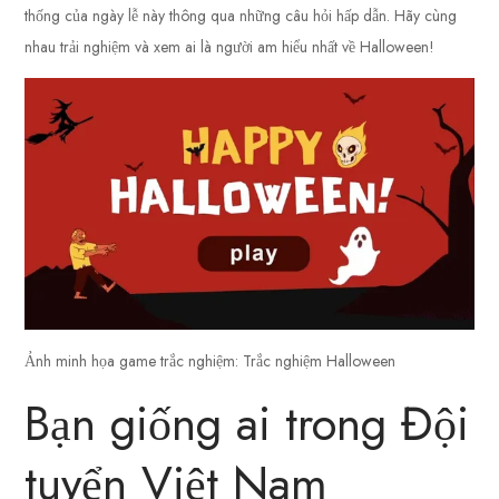
thống của ngày lễ này thông qua những câu hỏi hấp dẫn. Hãy cùng
nhau trải nghiệm và xem ai là người am hiểu nhất về Halloween!
Ảnh minh họa game trắc nghiệm: Trắc nghiệm Halloween
Bạn giống ai trong Đội
tuyển Việt Nam