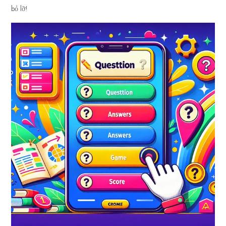
bỏ lỡ!