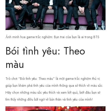
Ảnh minh họa game trắc nghiệm: Bạn trai của bạn là ai trong BTS
Bói tình yêu: Theo
màu
Trò chơi “Bói tình yêu: Theo màu” là một game trắc nghiệm thú vị
giúp bạn khám phá tình yêu của mình thông qua sở thích về màu sắc.
Hãy chọn những màu sắc yêu thích và xem kết quả, biết đâu bạn sẽ
tìm thấy những điều bất ngờ về bản thân và tình yêu của mình!