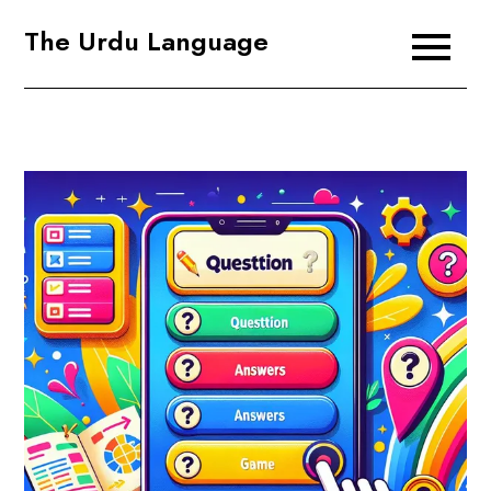
Skip
The Urdu Language
to
content