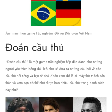
Ảnh minh họa game trắc nghiệm: Đố vui Đội tuyển Việt Nam
Đoán cầu thủ
“Đoán cầu thủ” là một game trắc nghiệm hấp dẫn dành cho những
người yêu thích bóng đá. Trò chơi sẽ đưa ra những câu hỏi về các
cầu thủ nổi tiếng và bạn sẽ phải đoán xem đó là ai. Hãy thử thách bản
thân và xem bạn có thể nhớ được bao nhiêu cầu thủ trong danh sách
này nhé!