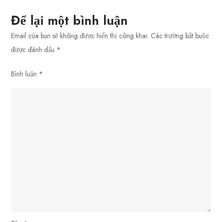
Thích
Để lại một bình luận
Thử
Email của bạn sẽ không được hiển thị công khai.
Các trường bắt buộc
Thách!
được đánh dấu
*
Bình luận
*