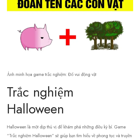
Ảnh minh họa game trắc nghiệm: Đố vui động vật
Trắc nghiệm
Halloween
Halloween là một dịp thú vị để khám phá những điều kỳ bí. Game
“Trắc nghiệm Halloween” sẽ giúp bạn tìm hiểu về phong tục và truyền