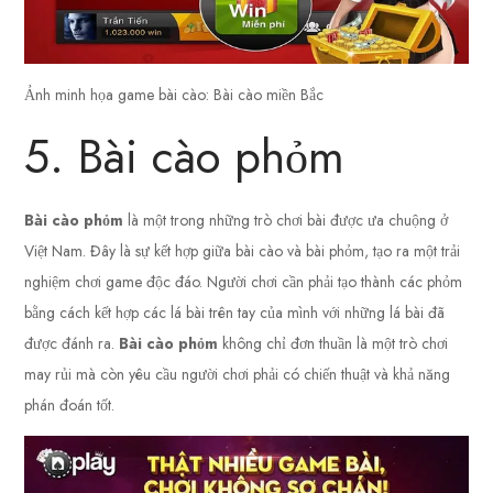
Ảnh minh họa game bài cào: Bài cào miền Bắc
5. Bài cào phỏm
Bài cào phỏm
là một trong những trò chơi bài được ưa chuộng ở
Việt Nam. Đây là sự kết hợp giữa bài cào và bài phỏm, tạo ra một trải
nghiệm chơi game độc đáo. Người chơi cần phải tạo thành các phỏm
bằng cách kết hợp các lá bài trên tay của mình với những lá bài đã
được đánh ra.
Bài cào phỏm
không chỉ đơn thuần là một trò chơi
may rủi mà còn yêu cầu người chơi phải có chiến thuật và khả năng
phán đoán tốt.