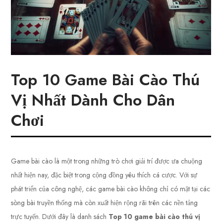
Top 10 Game Bài Cào Thú
Vị Nhất Dành Cho Dân
Chơi
Game bài cào là một trong những trò chơi giải trí được ưa chuộng
nhất hiện nay, đặc biệt trong cộng đồng yêu thích cá cược. Với sự
phát triển của công nghệ, các game bài cào không chỉ có mặt tại các
sòng bài truyền thống mà còn xuất hiện rộng rãi trên các nền tảng
trực tuyến. Dưới đây là danh sách
Top 10 game bài cào thú vị