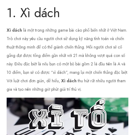
1. Xì dách
Xì dách
là một trong những game bài cào phổ biến nhất ở Việt Nam.
Trò chơi này yêu cầu người chơi sử dụng kỹ năng tính toán và chiến
thuật thông minh để có thể giành chiến thắng. Mỗi người chơi sẽ cố
gắng đạt được tổng điểm gần nhất với 21 mà không vượt quá con số
này. Điều đặc biệt là nếu bạn có một bộ bài gồm 2 lá đầu tiên là A và
10 điểm, bạn sẽ có được “xì dách”, mang lại một chiến thắng đặc biệt.
Với luật chơi đơn giản, dễ hiểu,
Xì dách
thu hút rất nhiều người tham
gia và tạo nên những giờ phút giải trí thú vị.