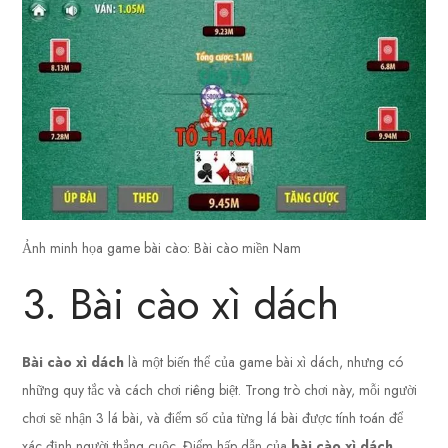
Ảnh minh họa game bài cào: Bài cào miền Nam
3. Bài cào xì dách
Bài cào xì dách
là một biến thể của game bài xì dách, nhưng có
những quy tắc và cách chơi riêng biệt. Trong trò chơi này, mỗi người
chơi sẽ nhận 3 lá bài, và điểm số của từng lá bài được tính toán để
xác định người thắng cuộc. Điểm hấp dẫn của
bài cào xì dách