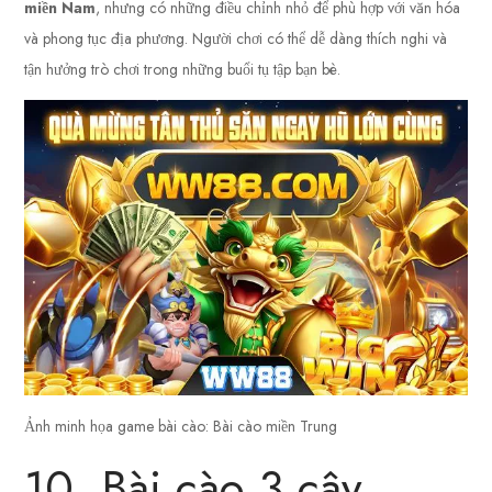
miền Nam
, nhưng có những điều chỉnh nhỏ để phù hợp với văn hóa
và phong tục địa phương. Người chơi có thể dễ dàng thích nghi và
tận hưởng trò chơi trong những buổi tụ tập bạn bè.
Ảnh minh họa game bài cào: Bài cào miền Trung
10. Bài cào 3 cây