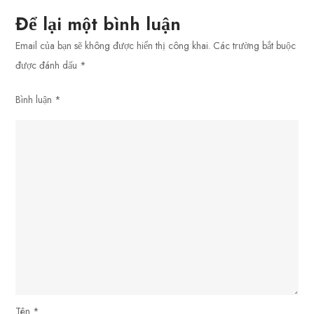
Và
Để lại một bình luận
Khác
Email của bạn sẽ không được hiển thị công khai.
Các trường bắt buộc
Biệt
được đánh dấu
*
Bình luận
*
Tên
*