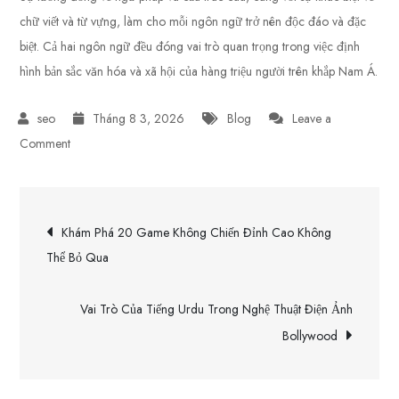
chữ viết và từ vựng, làm cho mỗi ngôn ngữ trở nên độc đáo và đặc
biệt. Cả hai ngôn ngữ đều đóng vai trò quan trọng trong việc định
hình bản sắc văn hóa và xã hội của hàng triệu người trên khắp Nam Á.
Tháng 8 3, 2026
Blog
Leave a
on
Comment
So
Sánh
Điều
Tiếng
Khám Phá 20 Game Không Chiến Đỉnh Cao Không
Urdu
hướng
Thể Bỏ Qua
Và
Tiếng
bài
Vai Trò Của Tiếng Urdu Trong Nghệ Thuật Điện Ảnh
Hindi:
Bollywood
Sự
viết
Tương
Đồng