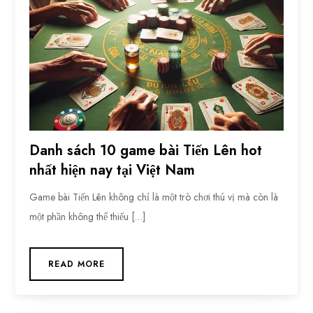
Danh sách 10 game bài Tiến Lên hot
nhất hiện nay tại Việt Nam
Game bài Tiến Lên không chỉ là một trò chơi thú vị mà còn là
một phần không thể thiếu […]
READ MORE