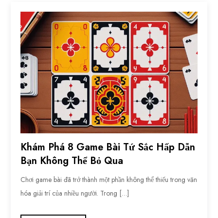
Khám Phá 8 Game Bài Tứ Sắc Hấp Dẫn
Bạn Không Thể Bỏ Qua
Chơi game bài đã trở thành một phần không thể thiếu trong văn
hóa giải trí của nhiều người. Trong […]