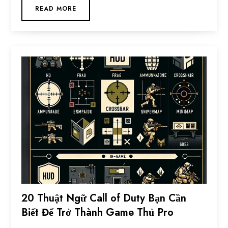
READ MORE
20 Thuật Ngữ Call of Duty Bạn Cần
Biết Để Trở Thành Game Thủ Pro