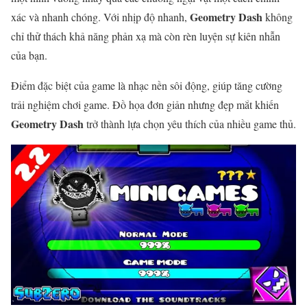
Geometry Dash
xác và nhanh chóng. Với nhịp độ nhanh,
không
chỉ thử thách khả năng phản xạ mà còn rèn luyện sự kiên nhẫn
của bạn.
Điểm đặc biệt của game là nhạc nền sôi động, giúp tăng cường
trải nghiệm chơi game. Đồ họa đơn giản nhưng đẹp mắt khiến
Geometry Dash
trở thành lựa chọn yêu thích của nhiều game thủ.