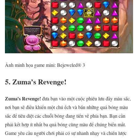
Ảnh minh họa game mini: Bejeweled® 3
5. Zuma’s Revenge!
Zuma’s Revenge!
đưa bạn vào một cuộc phiêu lưu đầy màu sắc,
nơi bạn sẽ điều khiển một chú ếch và bắn những quả bóng màu
sắc để tiêu diệt các chuỗi bóng đang tiến về phía bạn. Bạn cần
phải kết hợp ít nhất ba quả bóng cùng màu để chúng biến mất.
Game yêu cầu người chơi phải có sự nhanh nhạy và chiến lược