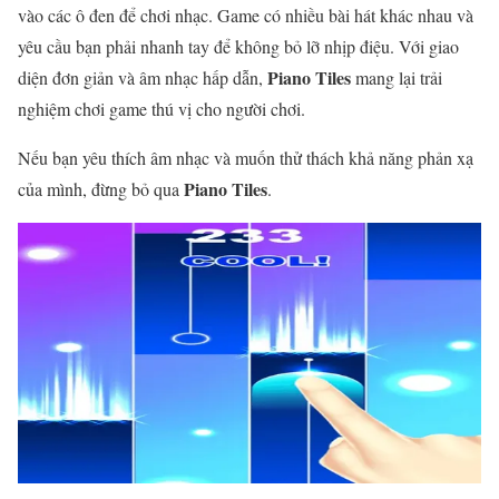
vào các ô đen để chơi nhạc. Game có nhiều bài hát khác nhau và
yêu cầu bạn phải nhanh tay để không bỏ lỡ nhịp điệu. Với giao
Piano Tiles
diện đơn giản và âm nhạc hấp dẫn,
mang lại trải
nghiệm chơi game thú vị cho người chơi.
Nếu bạn yêu thích âm nhạc và muốn thử thách khả năng phản xạ
Piano Tiles
của mình, đừng bỏ qua
.