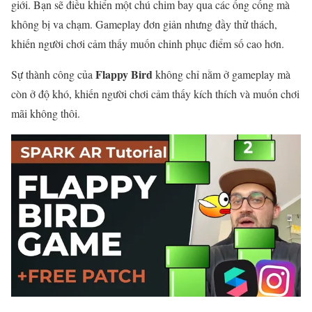
giới. Bạn sẽ điều khiển một chú chim bay qua các ống cống mà
không bị va chạm. Gameplay đơn giản nhưng đầy thử thách,
khiến người chơi cảm thấy muốn chinh phục điểm số cao hơn.
Flappy Bird
Sự thành công của
không chỉ nằm ở gameplay mà
còn ở độ khó, khiến người chơi cảm thấy kích thích và muốn chơi
mãi không thôi.