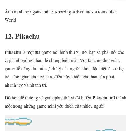
Ảnh minh họa game mini: Amazing Adventures Around the
World
12. Pikachu
Pikachu
là một tựa game nối hình thú vị, nơi bạn sẽ phải nối các
cặp hình giống nhau để chúng biến mất. Với lối chơi đơn giản,
game dễ dàng thu hút sự chú ý của người chơi, đặc biệt là các bạn
trẻ. Thời gian chơi có hạn, điều này khiến cho bạn cần phải
nhanh tay và nhanh trí.
Pikachu
Đồ họa dễ thương và gameplay thú vị đã khiến
trở thành
một trong những game mini yêu thích của nhiều người.