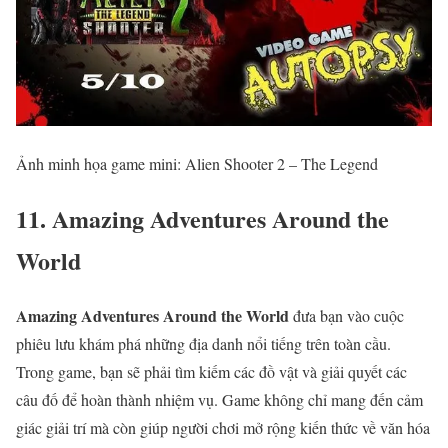
Ảnh minh họa game mini: Alien Shooter 2 – The Legend
11. Amazing Adventures Around the
World
Amazing Adventures Around the World
đưa bạn vào cuộc
phiêu lưu khám phá những địa danh nổi tiếng trên toàn cầu.
Trong game, bạn sẽ phải tìm kiếm các đồ vật và giải quyết các
câu đố để hoàn thành nhiệm vụ. Game không chỉ mang đến cảm
giác giải trí mà còn giúp người chơi mở rộng kiến thức về văn hóa