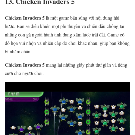
13. Chicken Invaders 5
Chicken Invaders 5
là một game bắn súng với nội dung hài
hước. Bạn sẽ điều khiển một phi thuyền và chiến đấu chống lại
những con gà ngoài hành tinh đang xâm lược trái đất. Game có
đồ họa vui nhộn và nhiều cấp độ chơi khác nhau, giúp bạn không
bị nhàm chán.
Chicken Invaders 5
mang lại những giây phút thư giãn và tiếng
cười cho người chơi.