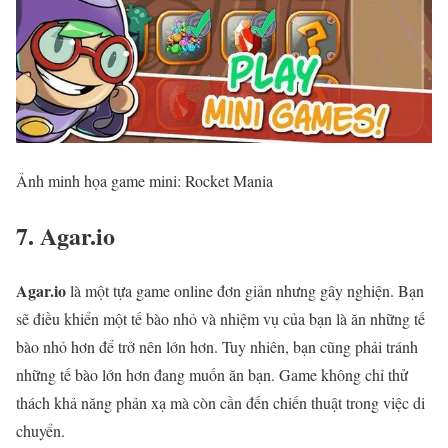
Ảnh minh họa game mini: Rocket Mania
7. Agar.io
Agar.io
là một tựa game online đơn giản nhưng gây nghiện. Bạn
sẽ điều khiển một tế bào nhỏ và nhiệm vụ của bạn là ăn những tế
bào nhỏ hơn để trở nên lớn hơn. Tuy nhiên, bạn cũng phải tránh
những tế bào lớn hơn đang muốn ăn bạn. Game không chỉ thử
thách khả năng phản xạ mà còn cần đến chiến thuật trong việc di
chuyển.