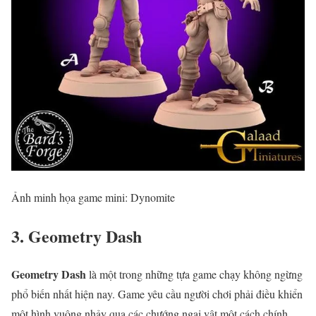
Ảnh minh họa game mini: Dynomite
3. Geometry Dash
Geometry Dash
là một trong những tựa game chạy không ngừng
phổ biến nhất hiện nay. Game yêu cầu người chơi phải điều khiển
một hình vuông nhảy qua các chướng ngại vật một cách chính