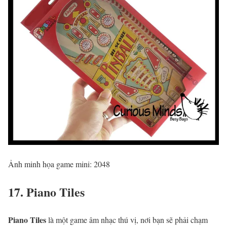
Ảnh minh họa game mini: 2048
17. Piano Tiles
Piano Tiles
là một game âm nhạc thú vị, nơi bạn sẽ phải chạm