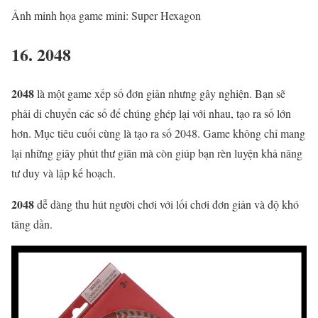
Ảnh minh họa game mini: Super Hexagon
16. 2048
2048
là một game xếp số đơn giản nhưng gây nghiện. Bạn sẽ
phải di chuyển các số để chúng ghép lại với nhau, tạo ra số lớn
hơn. Mục tiêu cuối cùng là tạo ra số 2048. Game không chỉ mang
lại những giây phút thư giãn mà còn giúp bạn rèn luyện khả năng
tư duy và lập kế hoạch.
2048
dễ dàng thu hút người chơi với lối chơi đơn giản và độ khó
tăng dần.