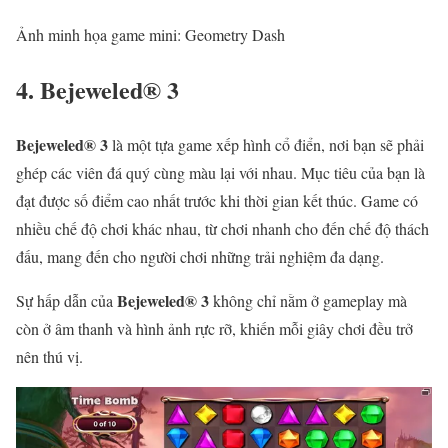
Ảnh minh họa game mini: Geometry Dash
4. Bejeweled® 3
Bejeweled® 3
là một tựa game xếp hình cổ điển, nơi bạn sẽ phải
ghép các viên đá quý cùng màu lại với nhau. Mục tiêu của bạn là
đạt được số điểm cao nhất trước khi thời gian kết thúc. Game có
nhiều chế độ chơi khác nhau, từ chơi nhanh cho đến chế độ thách
đấu, mang đến cho người chơi những trải nghiệm đa dạng.
Bejeweled® 3
Sự hấp dẫn của
không chỉ nằm ở gameplay mà
còn ở âm thanh và hình ảnh rực rỡ, khiến mỗi giây chơi đều trở
nên thú vị.