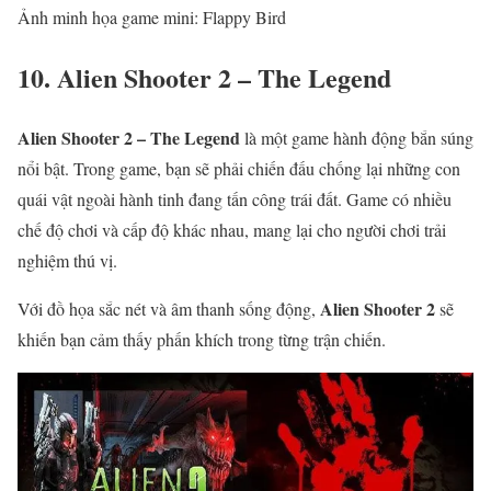
Ảnh minh họa game mini: Flappy Bird
10. Alien Shooter 2 – The Legend
Alien Shooter 2 – The Legend
là một game hành động bắn súng
nổi bật. Trong game, bạn sẽ phải chiến đấu chống lại những con
quái vật ngoài hành tinh đang tấn công trái đất. Game có nhiều
chế độ chơi và cấp độ khác nhau, mang lại cho người chơi trải
nghiệm thú vị.
Alien Shooter 2
Với đồ họa sắc nét và âm thanh sống động,
sẽ
khiến bạn cảm thấy phấn khích trong từng trận chiến.