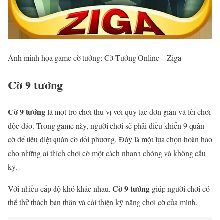
Ảnh minh họa game cờ tướng: Cờ Tướng Online – Ziga
Cờ 9 tướng
Cờ 9 tướng
là một trò chơi thú vị với quy tắc đơn giản và lối chơi
độc đáo. Trong game này, người chơi sẽ phải điều khiển 9 quân
cờ để tiêu diệt quân cờ đối phương. Đây là một lựa chọn hoàn hảo
cho những ai thích chơi cờ một cách nhanh chóng và không cầu
kỳ.
Cờ 9 tướng
Với nhiều cấp độ khó khác nhau,
giúp người chơi có
thể thử thách bản thân và cải thiện kỹ năng chơi cờ của mình.