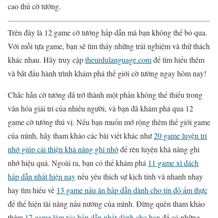
cao thủ cờ tướng.
Trên đây là 12 game cờ tướng hấp dẫn mà bạn không thể bỏ qua.
Với mỗi tựa game, bạn sẽ tìm thấy những trải nghiệm và thử thách
khác nhau. Hãy truy cập
theurdulanguage.com
để tìm hiểu thêm
và bắt đầu hành trình khám phá thế giới cờ tướng ngay hôm nay!
Chắc hẳn cờ tướng đã trở thành một phần không thể thiếu trong
văn hóa giải trí của nhiều người, và bạn đã khám phá qua 12
game cờ tướng thú vị. Nếu bạn muốn mở rộng thêm thế giới game
của mình, hãy tham khảo các bài viết khác như
20 game luyện trí
nhớ giúp cải thiện khả năng ghi nhớ
để rèn luyện khả năng ghi
nhớ hiệu quả. Ngoài ra, bạn có thể khám phá
11 game xì dách
hấp dẫn nhất hiện nay
nếu yêu thích sự kịch tính và nhanh nhạy
hay tìm hiểu về
13 game nấu ăn hấp dẫn dành cho tín đồ ẩm thực
để thể hiện tài năng nấu nướng của mình. Đừng quên tham khảo
thêm
17 game làm tóc hấp dẫn nhất dành cho bạn
để có những