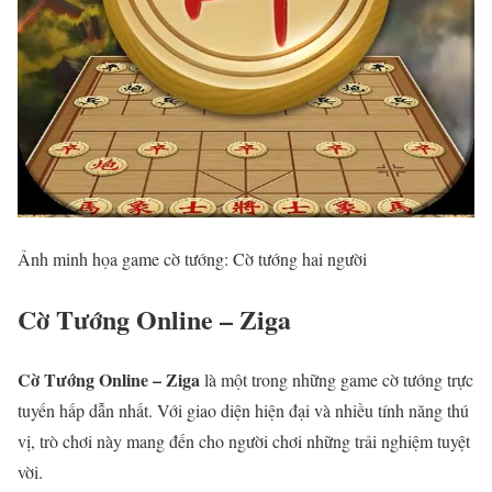
Ảnh minh họa game cờ tướng: Cờ tướng hai người
Cờ Tướng Online – Ziga
Cờ Tướng Online – Ziga
là một trong những game cờ tướng trực
tuyến hấp dẫn nhất. Với giao diện hiện đại và nhiều tính năng thú
vị, trò chơi này mang đến cho người chơi những trải nghiệm tuyệt
vời.