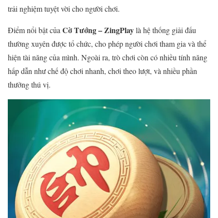
trải nghiệm tuyệt vời cho người chơi.
Cờ Tướng – ZingPlay
Điểm nổi bật của
là hệ thống giải đấu
thường xuyên được tổ chức, cho phép người chơi tham gia và thể
hiện tài năng của mình. Ngoài ra, trò chơi còn có nhiều tính năng
hấp dẫn như chế độ chơi nhanh, chơi theo lượt, và nhiều phần
thưởng thú vị.