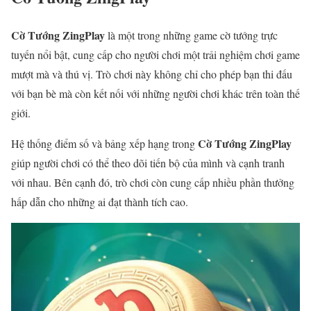
Cờ Tướng ZingPlay
là một trong những game cờ tướng trực
tuyến nổi bật, cung cấp cho người chơi một trải nghiệm chơi game
mượt mà và thú vị. Trò chơi này không chỉ cho phép bạn thi đấu
với bạn bè mà còn kết nối với những người chơi khác trên toàn thế
giới.
Cờ Tướng ZingPlay
Hệ thống điểm số và bảng xếp hạng trong
giúp người chơi có thể theo dõi tiến bộ của mình và cạnh tranh
với nhau. Bên cạnh đó, trò chơi còn cung cấp nhiều phần thưởng
hấp dẫn cho những ai đạt thành tích cao.