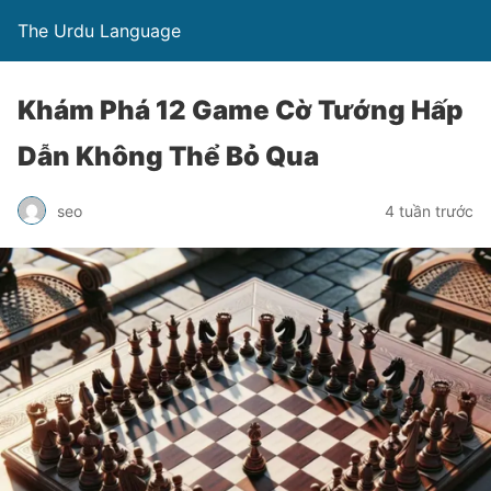
The Urdu Language
Khám Phá 12 Game Cờ Tướng Hấp
Dẫn Không Thể Bỏ Qua
seo
4 tuần trước