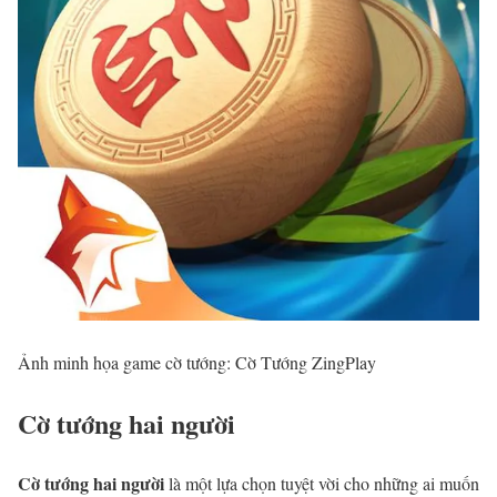
Ảnh minh họa game cờ tướng: Cờ Tướng ZingPlay
Cờ tướng hai người
Cờ tướng hai người
là một lựa chọn tuyệt vời cho những ai muốn