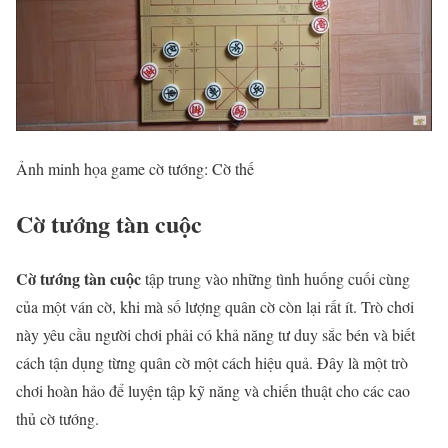
Ảnh minh họa game cờ tướng: Cờ thế
Cờ tướng tàn cuộc
Cờ tướng tàn cuộc
tập trung vào những tình huống cuối cùng
của một ván cờ, khi mà số lượng quân cờ còn lại rất ít. Trò chơi
này yêu cầu người chơi phải có khả năng tư duy sắc bén và biết
cách tận dụng từng quân cờ một cách hiệu quả. Đây là một trò
chơi hoàn hảo để luyện tập kỹ năng và chiến thuật cho các cao
thủ cờ tướng.