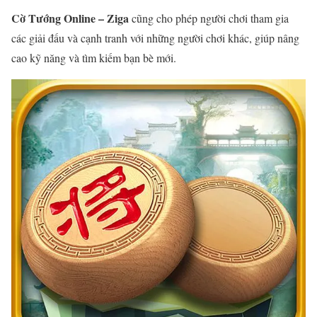
Cờ Tướng Online – Ziga
cũng cho phép người chơi tham gia
các giải đấu và cạnh tranh với những người chơi khác, giúp nâng
cao kỹ năng và tìm kiếm bạn bè mới.