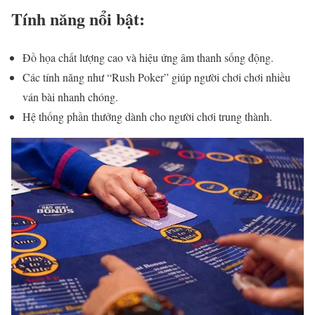
Tính năng nổi bật:
Đồ họa chất lượng cao và hiệu ứng âm thanh sống động.
Các tính năng như “Rush Poker” giúp người chơi chơi nhiều
ván bài nhanh chóng.
Hệ thống phần thưởng dành cho người chơi trung thành.