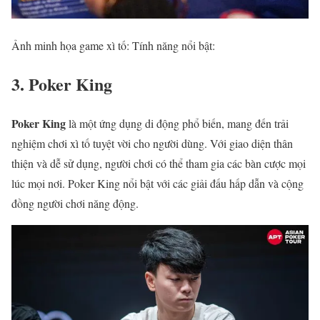
Ảnh minh họa game xì tố: Tính năng nổi bật:
3. Poker King
Poker King
là một ứng dụng di động phổ biến, mang đến trải
nghiệm chơi xì tố tuyệt vời cho người dùng. Với giao diện thân
thiện và dễ sử dụng, người chơi có thể tham gia các bàn cược mọi
lúc mọi nơi. Poker King nổi bật với các giải đấu hấp dẫn và cộng
đồng người chơi năng động.