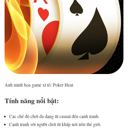
Ảnh minh họa game xì tố: Poker Heat
Tính năng nổi bật:
Các chế độ chơi đa dạng từ casual đến cạnh tranh.
Cạnh tranh với người chơi từ khắp nơi trên thế giới.