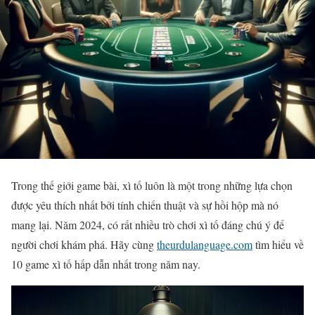
Trong thế giới game bài, xì tố luôn là một trong những lựa chọn
được yêu thích nhất bởi tính chiến thuật và sự hồi hộp mà nó
mang lại. Năm 2024, có rất nhiều trò chơi xì tố đáng chú ý để
người chơi khám phá. Hãy cùng
theurdulanguage.com
tìm hiểu về
10 game xì tố hấp dẫn nhất trong năm nay.