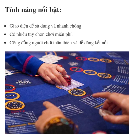
Tính năng nổi bật:
Giao diện dễ sử dụng và nhanh chóng.
Có nhiều tùy chọn chơi miễn phí.
Cộng đồng người chơi thân thiện và dễ dàng kết nối.