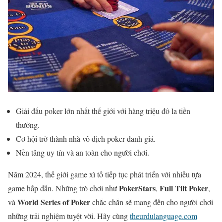
Giải đấu poker lớn nhất thế giới với hàng triệu đô la tiền
thưởng.
Cơ hội trở thành nhà vô địch poker danh giá.
Nền tảng uy tín và an toàn cho người chơi.
Năm 2024, thế giới game xì tố tiếp tục phát triển với nhiều tựa
PokerStars
Full Tilt Poker
game hấp dẫn. Những trò chơi như
,
,
World Series of Poker
và
chắc chắn sẽ mang đến cho người chơi
những trải nghiệm tuyệt vời. Hãy cùng
theurdulanguage.com