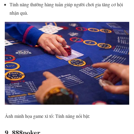
Tính năng thưởng hàng tuần giúp người chơi gia tăng cơ hội
nhận quà.
Ảnh minh họa game xì tố: Tính năng nổi bật:
9. 888poker