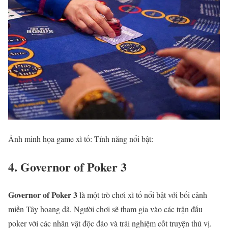
Ảnh minh họa game xì tố: Tính năng nổi bật:
4. Governor of Poker 3
Governor of Poker 3
là một trò chơi xì tố nổi bật với bối cảnh
miền Tây hoang dã. Người chơi sẽ tham gia vào các trận đấu
poker với các nhân vật độc đáo và trải nghiệm cốt truyện thú vị.