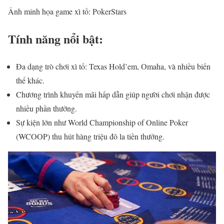
Ảnh minh họa game xì tố: PokerStars
Tính năng nổi bật:
Đa dạng trò chơi xì tố: Texas Hold’em, Omaha, và nhiều biến
thể khác.
Chương trình khuyến mãi hấp dẫn giúp người chơi nhận được
nhiều phần thưởng.
Sự kiện lớn như World Championship of Online Poker
(WCOOP) thu hút hàng triệu đô la tiền thưởng.