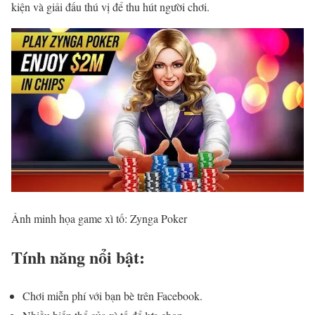
kiện và giải đấu thú vị để thu hút người chơi.
Ảnh minh họa game xì tố: Zynga Poker
Tính năng nổi bật:
Chơi miễn phí với bạn bè trên Facebook.