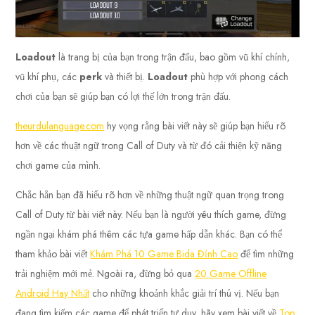
Loadout
là trang bị của bạn trong trận đấu, bao gồm vũ khí chính,
vũ khí phụ, các
perk
và thiết bị.
Loadout
phù hợp với phong cách
chơi của bạn sẽ giúp bạn có lợi thế lớn trong trận đấu.
theurdulanguage.com
hy vọng rằng bài viết này sẽ giúp bạn hiểu rõ
hơn về các thuật ngữ trong Call of Duty và từ đó cải thiện kỹ năng
chơi game của mình.
Chắc hẳn bạn đã hiểu rõ hơn về những thuật ngữ quan trọng trong
Call of Duty từ bài viết này. Nếu bạn là người yêu thích game, đừng
ngần ngại khám phá thêm các tựa game hấp dẫn khác. Bạn có thể
tham khảo bài viết
Khám Phá 10 Game Bida Đỉnh Cao
để tìm những
trải nghiệm mới mẻ. Ngoài ra, đừng bỏ qua
20 Game Offline
Android Hay Nhất
cho những khoảnh khắc giải trí thú vị. Nếu bạn
đang tìm kiếm các game để phát triển tư duy, hãy xem bài viết về
Top