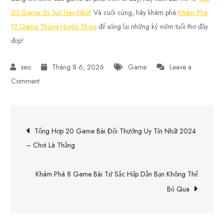
20 Game Trí Tuệ Hay Nhất
. Và cuối cùng, hãy khám phá
Khám Phá
17 Game Thùng Huyền Thoại
để sống lại những kỷ niệm tuổi thơ đầy
đẹp!
Tháng 8 6, 2026
Game
Leave a
on
Comment
20
Thuật
Điều
Ngữ
Tổng Hợp 20 Game Bài Đổi Thưởng Uy Tín Nhất 2024
Call
hướng
– Chơi Là Thắng
of
Duty
bài
Khám Phá 8 Game Bài Tứ Sắc Hấp Dẫn Bạn Không Thể
Bạn
Bỏ Qua
Cần
viết
Biết
Để