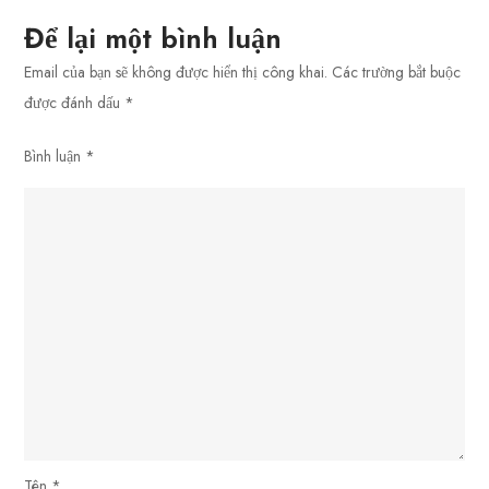
Trở
Để lại một bình luận
Thành
Email của bạn sẽ không được hiển thị công khai.
Các trường bắt buộc
Game
được đánh dấu
*
Thủ
Pro
Bình luận
*
Tên
*