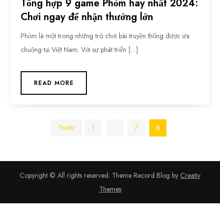
Tổng hợp 9 game Phỏm hay nhất 2024:
Chơi ngay để nhận thưởng lớn
Phỏm là một trong những trò chơi bài truyền thống được ưa
chuộng tại Việt Nam. Với sự phát triển […]
READ MORE
Phân
Trước
1
…
7
8
trang
bài
Copyright © All rights reserved. Theme Record Blog by
Creativ
Themes
viết