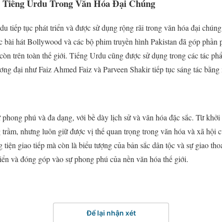
ủa Tiếng Urdu Trong Văn Hóa Đại Chúng
rdu tiếp tục phát triển và được sử dụng rộng rãi trong văn hóa đại chúng
ác bài hát Bollywood và các bộ phim truyền hình Pakistan đã góp phần
còn trên toàn thế giới. Tiếng Urdu cũng được sử dụng trong các tác ph
ơng đại như Faiz Ahmed Faiz và Parveen Shakir tiếp tục sáng tác bằng
phong phú và đa dạng, với bề dày lịch sử và văn hóa đặc sắc. Từ khởi 
g trầm, nhưng luôn giữ được vị thế quan trọng trong văn hóa và xã hội 
tiện giao tiếp mà còn là biểu tượng của bản sắc dân tộc và sự giao tho
triển và đóng góp vào sự phong phú của nền văn hóa thế giới.
Để lại nhận xét