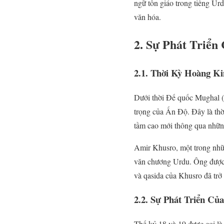
ngữ tôn giáo trong tiếng Ur
văn hóa.
2. Sự Phát Triển
2.1. Thời Kỳ Hoàng 
Dưới thời Đế quốc Mughal (
trọng của Ấn Độ. Đây là thờ
tầm cao mới thông qua nhữn
Amir Khusro, một trong nhữn
văn chương Urdu. Ông được 
và qasida của Khusro đã trở
2.2. Sự Phát Triển C
Thế kỷ 18 và 19 được coi là