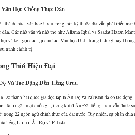
ủa Văn Học Chống Thực Dân
u thách thức, văn học Urdu trong thời kỳ thuộc địa vẫn phát triển mạnh
ực dân. Các nhà văn và nhà thơ như Allama Iqbal và Saadat Hasan Mant
hội và kêu gọi độc lập dân tộc. Văn học Urdu trong thời kỳ này không
u tranh chính trị.
ong Thời Hiện Đại
 Độ Và Tác Động Đến Tiếng Urdu
 Độ thành hai quốc gia độc lập là Ấn Độ và Pakistan đã có tác động 
họn làm ngôn ngữ quốc gia, trong khi ở Ấn Độ, tiếng Urdu vẫn được sử
t trong 22 ngôn ngữ chính thức của đất nước. Tuy nhiên, sự phân chia 
 giữa tiếng Urdu ở Ấn Độ và Pakistan.