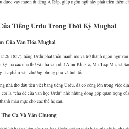
du được vay mượn từ tiếng Ả Rập, giúp ngôn ngữ này phát triển thêm ch
 Của Tiếng Urdu Trong Thời Kỳ Mughal
Kim Của Văn Hóa Mughal
1526-1857), tiếng Urdu phát triển mạnh mẽ và trở thành ngôn ngữ văn
i kỳ mà các nhà thơ và nhà văn như Amir Khusro, Mir Taqi Mir, và Sa
g tác phẩm văn chương phong phú và tinh tế.
g nhà thơ đầu tiên viết bằng tiếng Urdu, đã có công lớn trong việc đị
coi là “cha đẻ của văn học Urdu” nhờ những đóng góp quan trọng của
 thành mẫu mực cho các thế hệ sau.
ủa Thơ Ca Và Văn Chương
 thời kỳ hoàng kim của văn học Urdu, với sự xuất hiện của nhiều nhà th