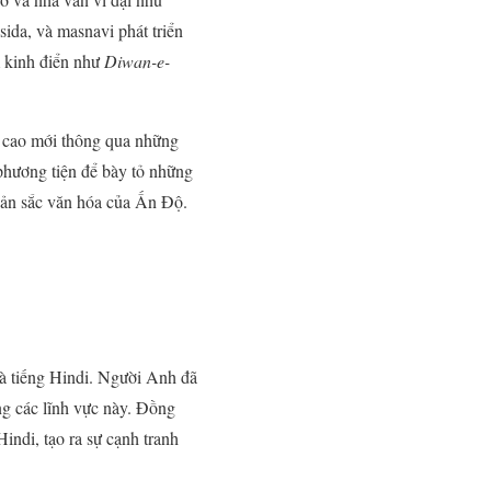
sida, và masnavi phát triển
m kinh điển như
Diwan-e-
m cao mới thông qua những
 phương tiện để bày tỏ những
 bản sắc văn hóa của Ấn Độ.
và tiếng Hindi. Người Anh đã
ng các lĩnh vực này. Đồng
indi, tạo ra sự cạnh tranh