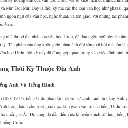
và Mir Taqi Mir. Đây là thời kỳ mà các thể loại văn học như ghazal, qa
nh ngôn ngữ của văn học, nghệ thuật, và tôn giáo, với những tác phẩ
Shikwa
.
ng nhà thơ vĩ đại nhất của văn học Urdu, đã đưa ngôn ngữ này lên tầ
riết lý. Tác phẩm của ông không chỉ phản ánh đời sống xã hội mà còn là
o. Văn học Urdu thời kỳ này đã đóng góp quan trọng vào việc định hình
rong Thời Kỳ Thuộc Địa Anh
iếng Anh Và Tiếng Hindi
 (1858-1947), tiếng Urdu phải đối mặt với sự cạnh tranh từ tiếng Anh 
 Anh trong hành chính và giáo dục, làm giảm vai trò của tiếng Urdu tro
 trào quốc gia Ấn Độ cũng đã dẫn đến việc khuyến khích sử dụng tiếng H
à tiếng Urdu.