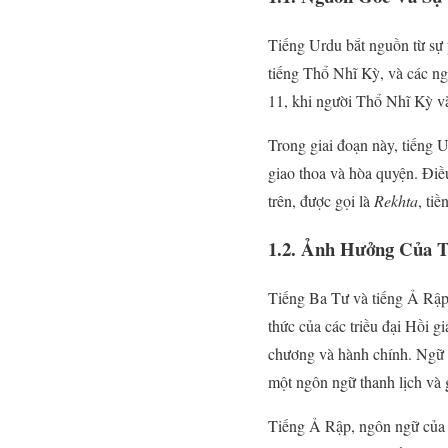
Tiếng Urdu bắt nguồn từ sự 
tiếng Thổ Nhĩ Kỳ, và các ng
11, khi người Thổ Nhĩ Kỳ 
Trong giai đoạn này, tiếng 
giao thoa và hòa quyện. Điề
trên, được gọi là
Rekhta
, ti
1.2. Ảnh Hưởng Của T
Tiếng Ba Tư và tiếng Ả Rập 
thức của các triều đại Hồi 
chương và hành chính. Ngữ 
một ngôn ngữ thanh lịch và 
Tiếng Ả Rập, ngôn ngữ của K