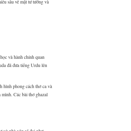
iều sâu về mặt tư tưởng và
 học và hành chính quan
uda đã đưa tiếng Urdu lên
nh hình phong cách thơ ca và
 mình. Các bài thơ ghazal
ơ và nhà văn vĩ đại như