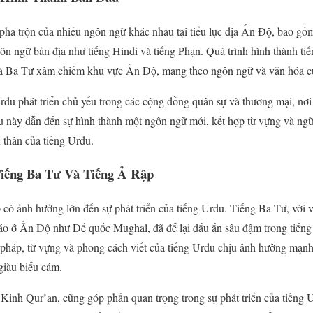
pha trộn của nhiều ngôn ngữ khác nhau tại tiểu lục địa Ấn Độ, bao gồ
ôn ngữ bản địa như tiếng Hindi và tiếng Phạn. Quá trình hình thành tiế
và Ba Tư xâm chiếm khu vực Ấn Độ, mang theo ngôn ngữ và văn hóa c
Urdu phát triển chủ yếu trong các cộng đồng quân sự và thương mại, nơ
u này dẫn đến sự hình thành một ngôn ngữ mới, kết hợp từ vựng và ng
ền thân của tiếng Urdu.
iếng Ba Tư Và Tiếng Ả Rập
có ảnh hưởng lớn đến sự phát triển của tiếng Urdu. Tiếng Ba Tư, với v
giáo ở Ấn Độ như Đế quốc Mughal, đã để lại dấu ấn sâu đậm trong tiếng 
pháp, từ vựng và phong cách viết của tiếng Urdu chịu ảnh hưởng mạnh 
giàu biểu cảm.
inh Qur’an, cũng góp phần quan trọng trong sự phát triển của tiếng U