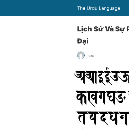
The Urdu Language
Lịch Sử Và Sự 
Đại
seo