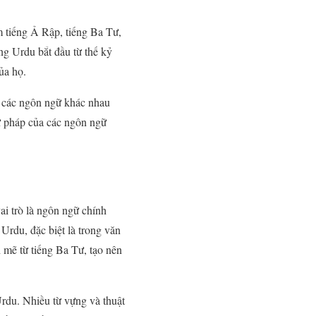
m tiếng Ả Rập, tiếng Ba Tư,
ng Urdu bắt đầu từ thế kỷ
ủa họ.
i các ngôn ngữ khác nhau
ữ pháp của các ngôn ngữ
ai trò là ngôn ngữ chính
Urdu, đặc biệt là trong văn
mẽ từ tiếng Ba Tư, tạo nên
rdu. Nhiều từ vựng và thuật