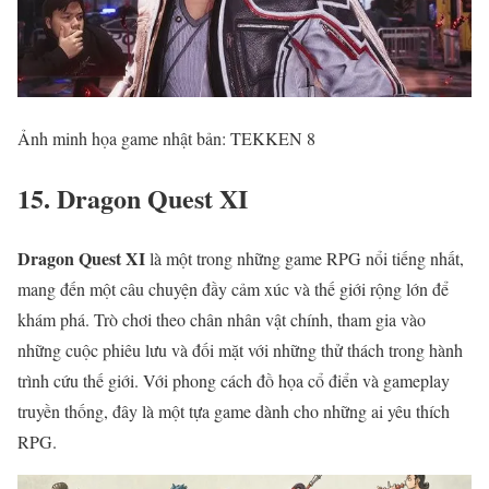
Ảnh minh họa game nhật bản: TEKKEN 8
15. Dragon Quest XI
Dragon Quest XI
là một trong những game RPG nổi tiếng nhất,
mang đến một câu chuyện đầy cảm xúc và thế giới rộng lớn để
khám phá. Trò chơi theo chân nhân vật chính, tham gia vào
những cuộc phiêu lưu và đối mặt với những thử thách trong hành
trình cứu thế giới. Với phong cách đồ họa cổ điển và gameplay
truyền thống, đây là một tựa game dành cho những ai yêu thích
RPG.