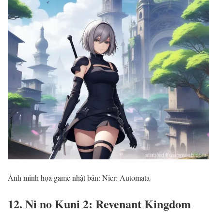
Ảnh minh họa game nhật bản: Nier: Automata
12. Ni no Kuni 2: Revenant Kingdom