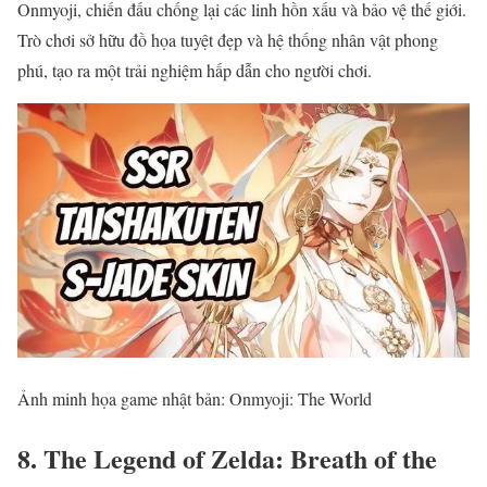
Onmyoji, chiến đấu chống lại các linh hồn xấu và bảo vệ thế giới.
Trò chơi sở hữu đồ họa tuyệt đẹp và hệ thống nhân vật phong
phú, tạo ra một trải nghiệm hấp dẫn cho người chơi.
Ảnh minh họa game nhật bản: Onmyoji: The World
8. The Legend of Zelda: Breath of the