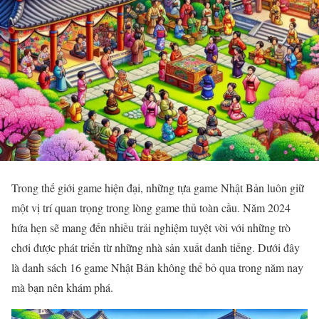
Trong thế giới game hiện đại, những tựa game Nhật Bản luôn giữ
một vị trí quan trọng trong lòng game thủ toàn cầu. Năm 2024
hứa hẹn sẽ mang đến nhiều trải nghiệm tuyệt vời với những trò
chơi được phát triển từ những nhà sản xuất danh tiếng. Dưới đây
là danh sách 16 game Nhật Bản không thể bỏ qua trong năm nay
mà bạn nên khám phá.