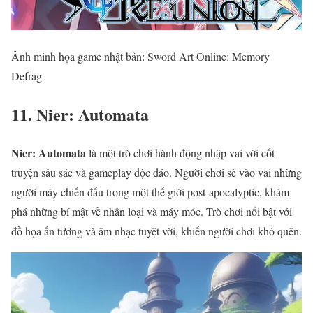
Ảnh minh họa game nhật bản: Sword Art Online: Memory
Defrag
11. Nier: Automata
Nier: Automata
là một trò chơi hành động nhập vai với cốt
truyện sâu sắc và gameplay độc đáo. Người chơi sẽ vào vai những
người máy chiến đấu trong một thế giới post-apocalyptic, khám
phá những bí mật về nhân loại và máy móc. Trò chơi nổi bật với
đồ họa ấn tượng và âm nhạc tuyệt vời, khiến người chơi khó quên.