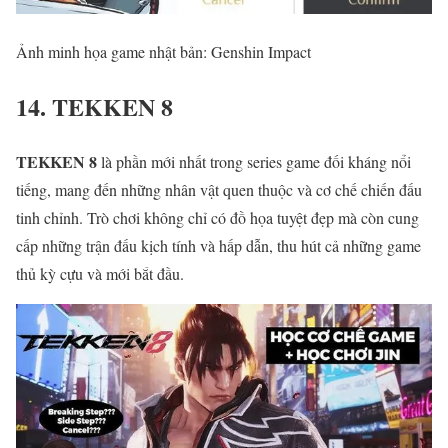
Ảnh minh họa game nhật bản: Genshin Impact
14. TEKKEN 8
TEKKEN 8
là phần mới nhất trong series game đối kháng nổi
tiếng, mang đến những nhân vật quen thuộc và cơ chế chiến đấu
tinh chỉnh. Trò chơi không chỉ có đồ họa tuyệt đẹp mà còn cung
cấp những trận đấu kịch tính và hấp dẫn, thu hút cả những game
thủ kỳ cựu và mới bắt đầu.