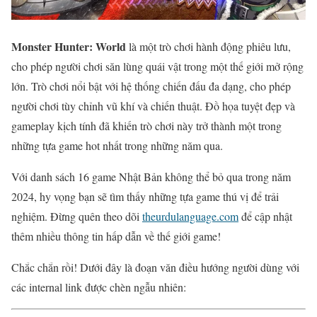
Monster Hunter: World
là một trò chơi hành động phiêu lưu,
cho phép người chơi săn lùng quái vật trong một thế giới mở rộng
lớn. Trò chơi nổi bật với hệ thống chiến đấu đa dạng, cho phép
người chơi tùy chỉnh vũ khí và chiến thuật. Đồ họa tuyệt đẹp và
gameplay kịch tính đã khiến trò chơi này trở thành một trong
những tựa game hot nhất trong những năm qua.
Với danh sách 16 game Nhật Bản không thể bỏ qua trong năm
2024, hy vọng bạn sẽ tìm thấy những tựa game thú vị để trải
nghiệm. Đừng quên theo dõi
theurdulanguage.com
để cập nhật
thêm nhiều thông tin hấp dẫn về thế giới game!
Chắc chắn rồi! Dưới đây là đoạn văn điều hướng người dùng với
các internal link được chèn ngẫu nhiên: