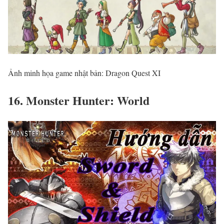
Ảnh minh họa game nhật bản: Dragon Quest XI
16. Monster Hunter: World