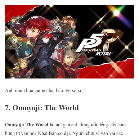
Ảnh minh họa game nhật bản: Persona 5
7. Onmyoji: The World
Onmyoji: The World
là một game di động nổi tiếng, lấy cảm
hứng từ văn hóa Nhật Bản cổ đại. Người chơi sẽ vào vai các