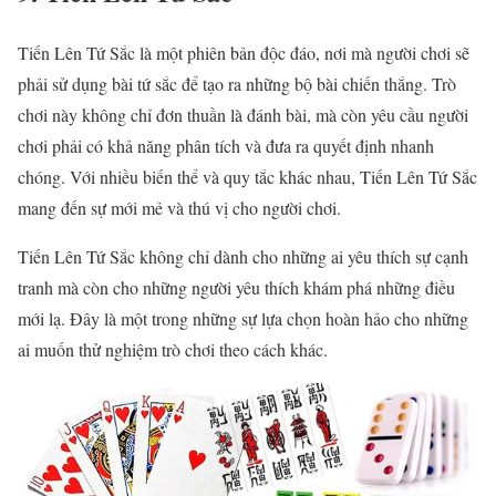
Tiến Lên Tứ Sắc là một phiên bản độc đáo, nơi mà người chơi sẽ
phải sử dụng bài tứ sắc để tạo ra những bộ bài chiến thắng. Trò
chơi này không chỉ đơn thuần là đánh bài, mà còn yêu cầu người
chơi phải có khả năng phân tích và đưa ra quyết định nhanh
chóng. Với nhiều biến thể và quy tắc khác nhau, Tiến Lên Tứ Sắc
mang đến sự mới mẻ và thú vị cho người chơi.
Tiến Lên Tứ Sắc không chỉ dành cho những ai yêu thích sự cạnh
tranh mà còn cho những người yêu thích khám phá những điều
mới lạ. Đây là một trong những sự lựa chọn hoàn hảo cho những
ai muốn thử nghiệm trò chơi theo cách khác.