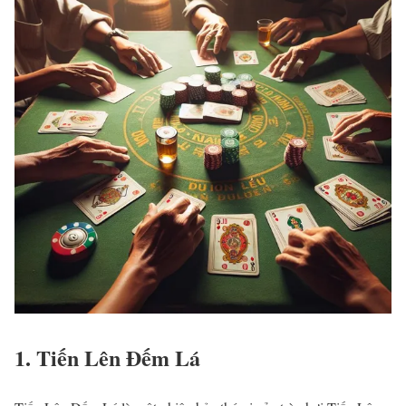
1. Tiến Lên Đếm Lá