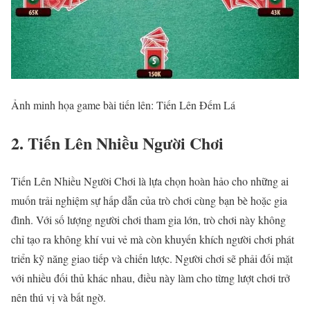
Ảnh minh họa game bài tiến lên: Tiến Lên Đếm Lá
2. Tiến Lên Nhiều Người Chơi
Tiến Lên Nhiều Người Chơi là lựa chọn hoàn hảo cho những ai
muốn trải nghiệm sự hấp dẫn của trò chơi cùng bạn bè hoặc gia
đình. Với số lượng người chơi tham gia lớn, trò chơi này không
chỉ tạo ra không khí vui vẻ mà còn khuyến khích người chơi phát
triển kỹ năng giao tiếp và chiến lược. Người chơi sẽ phải đối mặt
với nhiều đối thủ khác nhau, điều này làm cho từng lượt chơi trở
nên thú vị và bất ngờ.