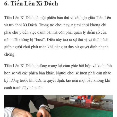
6. Tiến Lên Xì Dách
Tiến Lên Xì Dách là một phiên bản thú vị kết hợp giữa Tiến Lên
và trò chơi Xì Dách. Trong trò chơi này, người chơi không chỉ
phải chú ý đến việc đánh bài mà còn phải quản lý điểm số của
mình để không bị “bust”. Điều này tạo ra sự thú vị và thử thách,
giúp người chơi phát triển khả năng tư duy và quyết định nhanh
chóng.
Tiến Lên Xì Dách thường mang lại cảm giác hồi hộp và kịch tính
hơn so với các phiên bản khác. Người chơi sẽ luôn phải cân nhắc
kỹ lưỡng trước khi đưa ra quyết định, tạo nên một bầu không khí
cạnh tranh đầy hấp dẫn.