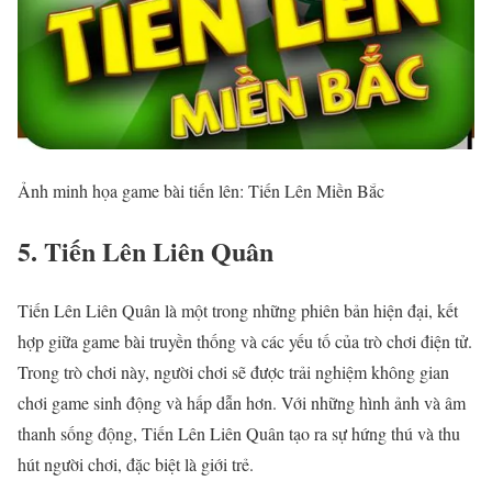
Ảnh minh họa game bài tiến lên: Tiến Lên Miền Bắc
5. Tiến Lên Liên Quân
Tiến Lên Liên Quân là một trong những phiên bản hiện đại, kết
hợp giữa game bài truyền thống và các yếu tố của trò chơi điện tử.
Trong trò chơi này, người chơi sẽ được trải nghiệm không gian
chơi game sinh động và hấp dẫn hơn. Với những hình ảnh và âm
thanh sống động, Tiến Lên Liên Quân tạo ra sự hứng thú và thu
hút người chơi, đặc biệt là giới trẻ.