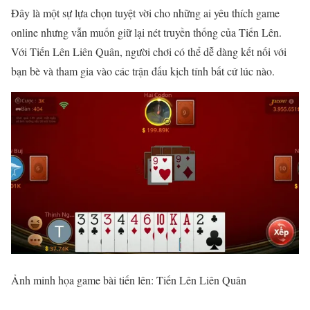
Đây là một sự lựa chọn tuyệt vời cho những ai yêu thích game
online nhưng vẫn muốn giữ lại nét truyền thống của Tiến Lên.
Với Tiến Lên Liên Quân, người chơi có thể dễ dàng kết nối với
bạn bè và tham gia vào các trận đấu kịch tính bất cứ lúc nào.
Ảnh minh họa game bài tiến lên: Tiến Lên Liên Quân