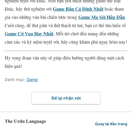
nghiệm tuyệt vời khác. Nếu bạn yêu thích những game thể loại
Game Bắn Cá Đỉnh Nhất
khác, hãy thử nghiệm với
hoặc tham
Game Ma Sói Hấp Dẫn
gia vào những ván bài chiến lược trong
.
Cuối cùng, để thư giãn và thử thách trí tuệ, bạn có thể tìm hiểu về
Game Cờ Vua Hay Nhất
. Mỗi trò chơi đều mang đến những
cảm xúc và kỷ niệm tuyệt vời, hãy cùng khám phá ngay hôm nay!
Hy vọng đoạn văn này sẽ giúp điều hướng người dùng một cách
hiệu quả!
Danh mục:
Game
Để lại nhận xét
The Urdu Language
Quay lại đầu trang