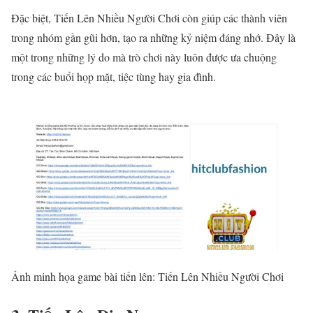
Đặc biệt, Tiến Lên Nhiều Người Chơi còn giúp các thành viên
trong nhóm gần gũi hơn, tạo ra những kỷ niệm đáng nhớ. Đây là
một trong những lý do mà trò chơi này luôn được ưa chuộng
trong các buổi họp mặt, tiệc tùng hay gia đình.
Ảnh minh họa game bài tiến lên: Tiến Lên Nhiều Người Chơi