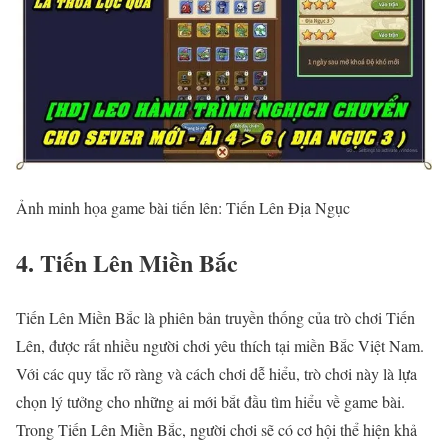
Ảnh minh họa game bài tiến lên: Tiến Lên Địa Ngục
4. Tiến Lên Miền Bắc
Tiến Lên Miền Bắc là phiên bản truyền thống của trò chơi Tiến
Lên, được rất nhiều người chơi yêu thích tại miền Bắc Việt Nam.
Với các quy tắc rõ ràng và cách chơi dễ hiểu, trò chơi này là lựa
chọn lý tưởng cho những ai mới bắt đầu tìm hiểu về game bài.
Trong Tiến Lên Miền Bắc, người chơi sẽ có cơ hội thể hiện khả