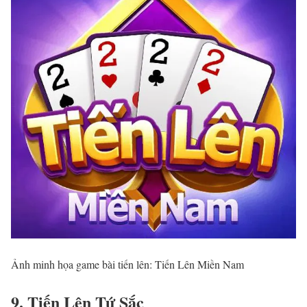
Ảnh minh họa game bài tiến lên: Tiến Lên Miền Nam
9. Tiến Lên Tứ Sắc