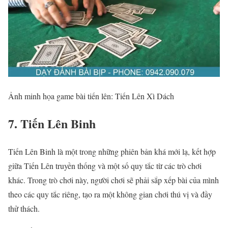
Ảnh minh họa game bài tiến lên: Tiến Lên Xì Dách
7. Tiến Lên Binh
Tiến Lên Binh là một trong những phiên bản khá mới lạ, kết hợp
giữa Tiến Lên truyền thống và một số quy tắc từ các trò chơi
khác. Trong trò chơi này, người chơi sẽ phải sắp xếp bài của mình
theo các quy tắc riêng, tạo ra một không gian chơi thú vị và đầy
thử thách.